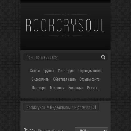
Статьи
Группы
Фото-групп
Переводы песен
Видеоклипы
Обратная связь
Отзывы сайта
Партнеры
Метроном
Рок-радио
Рок это...
»
»
(0)
RockCrySoul
Видеоклипы
Nightwish
Группы
Показать/Скрыть