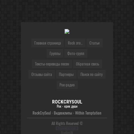
Главная страница
Rock это...
Статьи
Группы
Фото-групп
Тексты-переводы песен
Обратная связь
Отзывы сайта
Партнеры
Поиск по сайту
Рок-радио
ROCKCRYSOUL
Рок - крик души
RockCrySoul
›
Видеоклипы
›
Within Temptation
All Rights Reserved ©
VadimW