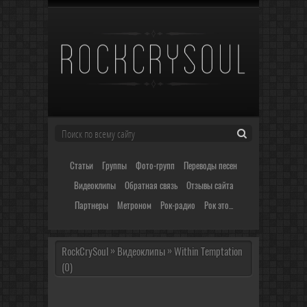
Статьи
Группы
Фото-групп
Переводы песен
Видеоклипы
Обратная связь
Отзывы сайта
Партнеры
Метроном
Рок-радио
Рок это...
»
»
RockCrySoul
Видеоклипы
Within Temptation
(0)